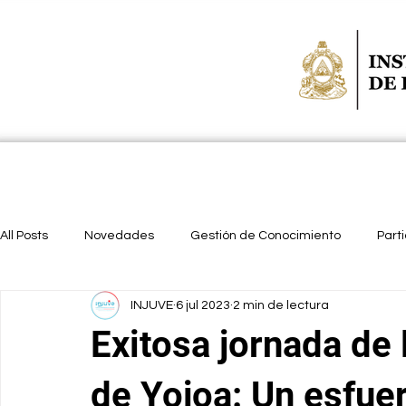
INICIO
QUIÉNES SOMOS
UNIDADES
POLÍTICA 
All Posts
Novedades
Gestión de Conocimiento
Parti
INJUVE
6 jul 2023
2 min de lectura
Exitosa jornada de 
de Yojoa: Un esfue