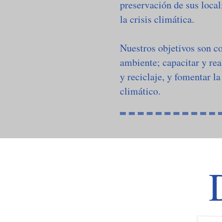
preservación de sus local
la crisis climática.
Nuestros objetivos son co
ambiente; capacitar y rea
y reciclaje, y
fomentar la
climático.