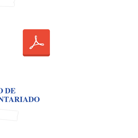
 DE
NT
AR
IADO