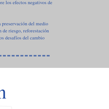
re los efectos negativos de
la preservación del medio
 de riesgo, reforestación
os desafíos del cambio
n