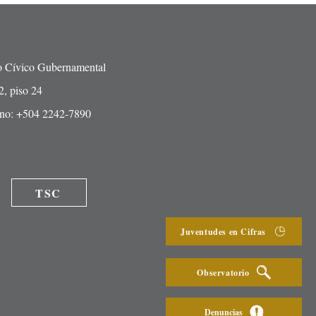
o Cívico Gubernamental
2, piso 24
ono: +504 2242-7890
TSC
Juventudes en Cifras
Observatorio
Denuncias